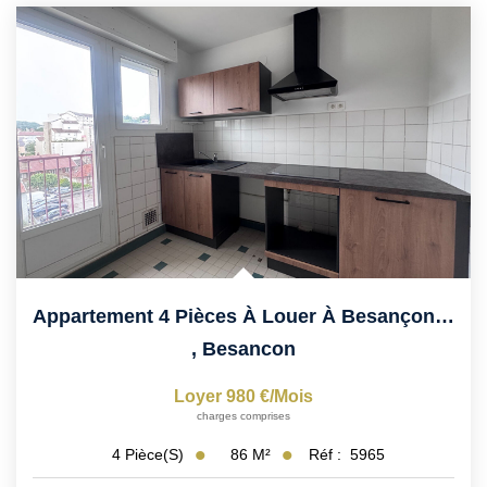
Appartement 4 Pièces À Louer À Besançon - Mouillère, 88m²,...
,
Besancon
Loyer 980 €/mois
charges comprises
86
M²
Réf :
5965
4
Pièce(s)