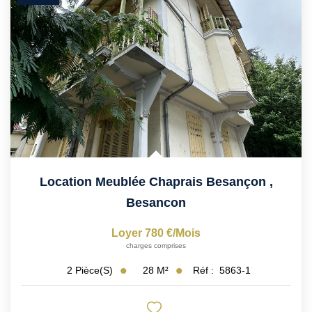
Location Meublée Chaprais Besançon
,
Besancon
Loyer 780 €/mois
charges comprises
28
M²
Réf :
5863-1
2
Pièce(s)