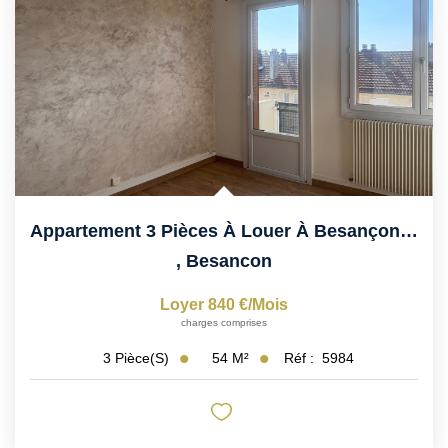
Nos Services
Nos Partenaires
Nous Rejoindre
Nos Actualités
Avis Client
PROFESSIONNEL
Appartement 3 Pièces À Louer À Besançon - Réf 5984
,
Besancon
CONTACT
Loyer 840 €/mois
charges comprises
54
M²
Réf :
5984
3
Pièce(s)