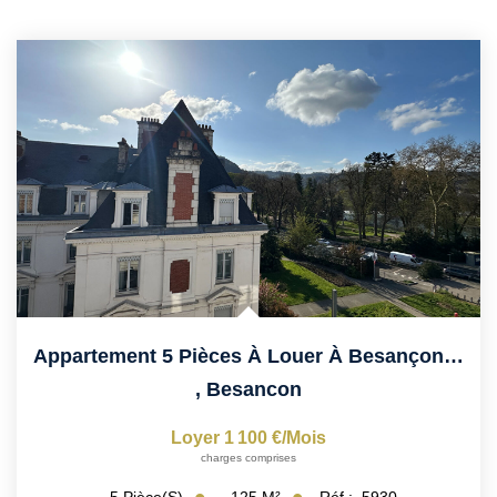
Appartement 5 Pièces À Louer À Besançon - 5ème Étage
,
Besancon
Loyer 1 100 €/mois
charges comprises
125
M²
Réf :
5930