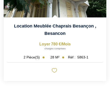
Location Meublée Chaprais Besançon
,
Besancon
Loyer 780 €/mois
charges comprises
28
M²
Réf :
5863-1
2
Pièce(s)