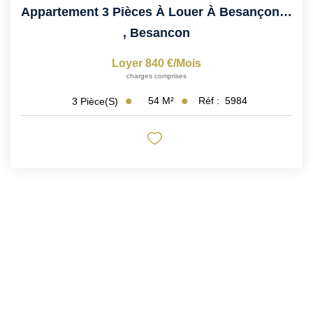
Appartement 3 Pièces À Louer À Besançon - Réf 5984
,
Besancon
Loyer 840 €/mois
charges comprises
54
M²
Réf :
5984
3
Pièce(s)