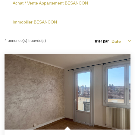
Nos Services
Achat / Vente Appartement BESANCON
Nos Partenaires
Nous Rejoindre
Immobilier BESANCON
Nos Actualités
4 annonce(s) trouvée(s)
Avis Client
Trier par
PROFESSIONNEL
CONTACT