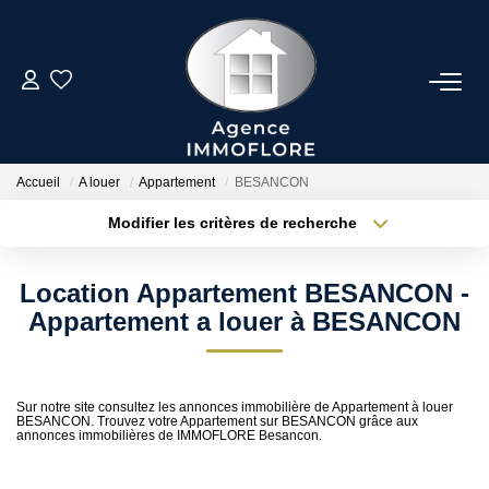
ESTIMER
ACHETER
Accueil
A louer
Appartement
BESANCON
Modifier les critères de recherche
Type de transaction
Localisation
LOUER
Acheter
Localisation
Location Appartement BESANCON -
Type de bien
BIENS VENDUS
Sélectionnez...
Surface min
Appartement a louer à BESANCON
Plus de critères
Budget max
NOTRE AGENCE
Sur notre site consultez les annonces immobilière de Appartement à louer
BESANCON. Trouvez votre Appartement sur BESANCON grâce aux
Créer une alerte
Présentation
annonces immobilières de IMMOFLORE Besancon.
Notre Équipe