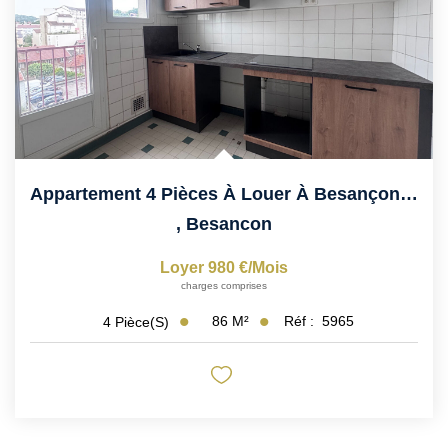
Appartement 4 Pièces À Louer À Besançon - Mouillère, 88m²,...
,
Besancon
Loyer 980 €/mois
charges comprises
86
M²
Réf :
5965
4
Pièce(s)