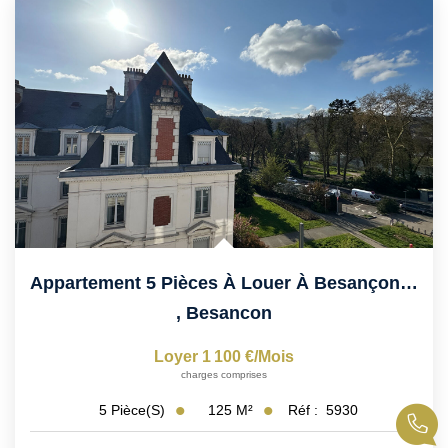
Appartement 5 Pièces À Louer À Besançon - 5ème Étage
,
Besancon
Loyer 1 100 €/mois
charges comprises
125
M²
Réf :
5930
5
Pièce(s)