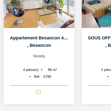
Appartement Besancon 4 pièces 98 m2
,
Besancon
,
B
Vendu
98
m²
4
pièce(s)
1
pièc
Réf :
5785