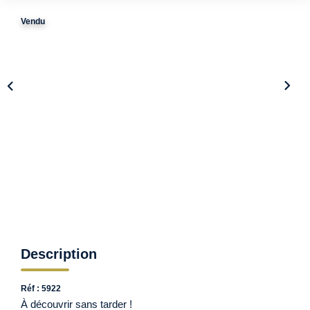
Nos Services
Vendu
Nos Partenaires
Nous Rejoindre
Nos Actualités
Avis Client
PROFESSIONNEL
CONTACT
Description
Réf : 5922
À découvrir sans tarder !