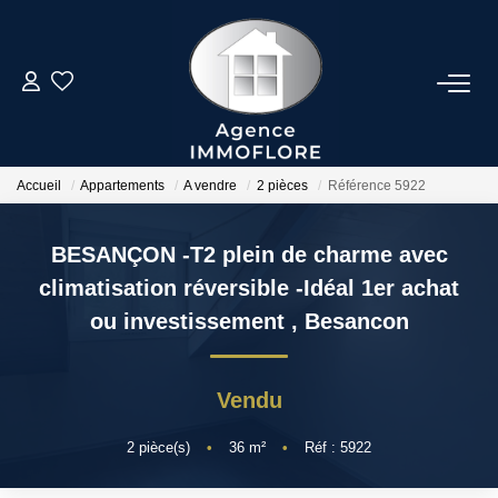
ESTIMER
ACHETER
Accueil
Appartements
A vendre
2 pièces
Référence 5922
LOUER
BESANÇON -T2 plein de charme avec
climatisation réversible -Idéal 1er achat
BIENS VENDUS
ou investissement
,
Besancon
NOTRE AGENCE
Vendu
Présentation
2
pièce(s)
•
36
m²
•
Réf : 5922
Notre Équipe