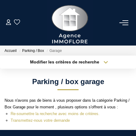
ESTIMER
ACHETER
Accueil
Parking / Box
Garage
Modifier les critères de recherche
Type de transaction
Localisation
LOUER
Acheter
Localisation
Parking / box garage
Type de bien
BIENS VENDUS
Sélectionnez...
Surface min
Nous n'avons pas de biens à vous proposer dans la catégorie Parking /
Plus de critères
Budget max
NOTRE AGENCE
Box Garage pour le moment , plusieurs options s'offrent à vous :
Re-soumettre la recherche avec moins de critères.
Créer une alerte
Présentation
Transmettez-nous votre demande
Notre Équipe